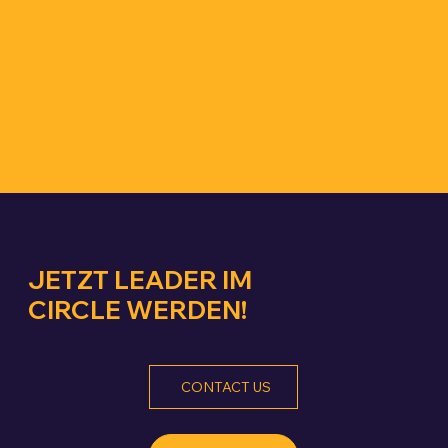
DEIN
GROWTH
Sammle Erfahrungen und neues Wissen - bau dein Leadership Netzwerk aus!
DEIN LEADER CIRCLE SORGT FÜR HIGH PERFORMANCE BEI DIR, DEINEM TEAM UND DEINER ORGANISATION!
JETZT LEADER IM
CIRCLE WERDEN!
CONTACT US