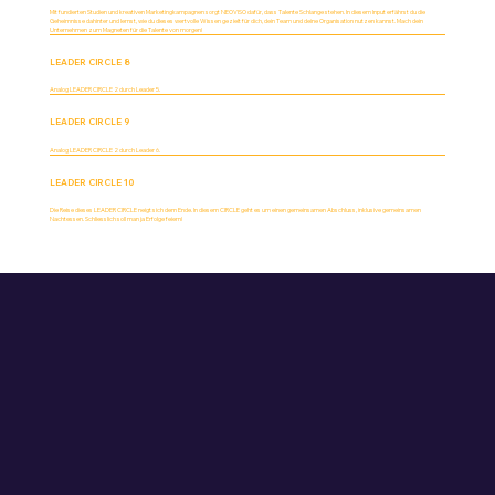
Mit fundierten Studien und kreativen Marketingkampagnen sorgt NEOVISO dafür, dass Talente Schlange stehen. In diesem Input erfährst du die
Geheimnisse dahinter und lernst, wie du dieses wertvolle Wissen gezielt für dich, dein Team und deine Organisation nutzen kannst. Mach dein
Unternehmen zum Magneten für die Talente von morgen!
LEADER CIRCLE 8
Analog LEADER CIRCLE 2 durch Leader 5.
LEADER CIRCLE 9
Analog LEADER CIRCLE 2 durch Leader 6.
LEADER CIRCLE 10
Die Reise dieses LEADER CIRCLE neigt sich dem Ende. In diesem CIRCLE geht es um einen gemeinsamen Abschluss, inklusive gemeinsamen
Nachtessen. Schliesslich soll man ja Erfolge feiern!