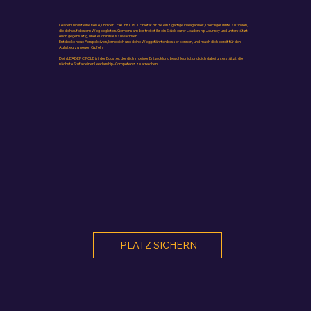
Leadership ist eine Reise, und der LEADER CIRCLE bietet dir die einzigartige Gelegenheit, Gleichgesinnte zu finden,
die dich auf diesem Weg begleiten. Gemeinsam bestreitet ihr ein Stück eurer Leadership Journey und unterstützt
euch gegenseitig, über euch hinauszuwachsen.
Entdecke neue Perspektiven, lerne dich und deine Weggefährten besser kennen, und mach dich bereit für den
Aufstieg zu neuen Gipfeln.
Dein LEADER CIRCLE ist der Booster, der dich in deiner Entwicklung beschleunigt und dich dabei unterstützt, die
nächste Stufe deiner Leadership-Kompetenz zu erreichen.
PLATZ SICHERN