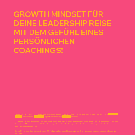
GROWTH MINDSET FÜR
DEINE LEADERSHIP REISE
MIT DEM GEFÜHL EINES
PERSÖNLICHEN
COACHINGS!
LeaderFluence EDUCATION ist anders – und das aus gutem Grund! Bei uns profitierst du von einer einzigartigen Kombination aus
persönlichem
Coaching
und klassischer
Weiterbildung
, ergänzt durch wertvolle
Networking
-Momente.
Unsere EDUCATION-Sessions bringen dich mit einem erfahrenen Leader und Weggefährten zusammen. Persönliche Gruppengrösse bietet dir
den perfekten Mix aus nahezu individuellem Coaching und intensivem Erfahrungsaustausch mit anderen Führungspersönlichkeiten, die sich in
ähnlichen Situationen befinden.
So schaffst du es, in einem unterstützenden Umfeld zu wachsen und gleichzeitig von den Erfahrungen und Perspektiven anderer Leader zu
profitieren.