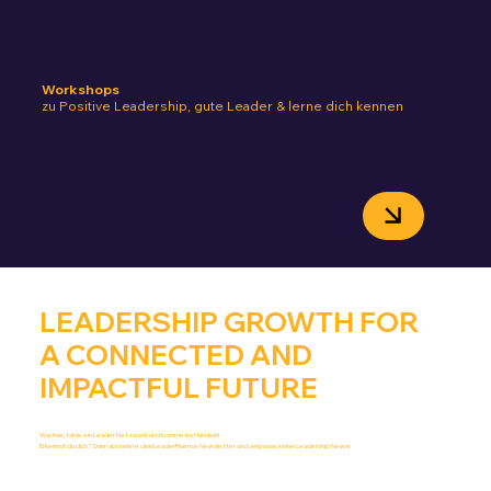
Workshops
zu Positive Leadership, gute Leader & lerne dich kennen
LEADERSHIP GROWTH FOR
A CONNECTED AND
IMPACTFUL FUTURE
Wachse, bilde ein Leader Netzwerk und komme ins Handeln!
Erkennst du dich? Dann abonniere den LeaderFluence Newsletter und verpasse keine Leadership News!