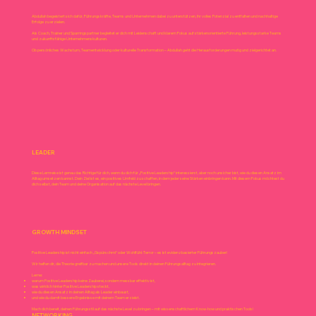
Abdullah begeistert sich dafür, Führungskräfte, Teams und Unternehmen dabei zu unterstützen, ihr volles Potenzial zu entfalten und nachhaltige
Erfolge zu erzielen.
Als Coach, Trainer und Sparringspartner begleitet er dich mit Leidenschaft und klarem Fokus auf stärkenorientierte Führung, leistungsstarke Teams
und zukunftsfähige Unternehmenskulturen.
Ob persönliches Wachstum, Teamentwicklung oder kulturelle Transformation – Abdullah geht die Herausforderungen mutig und zielgerichtet an.
LEADER
Diese Lernreise ist genau das Richtige für dich, wenn du dich für „Positive Leadership“ interessierst, aber noch unsicher bist, wie du diesen Ansatz im
Alltag umsetzen kannst. Dein Ziel ist es, ein positives Umfeld zu schaffen, in dem jeder seine Stärken einbringen kann. Mit diesem Fokus möchtest du
dich selbst, dein Team und deine Organisation auf das nächste Level bringen.
GROWTH MINDSET
Positive Leadership ist nicht einfach „Gspürschmi“ oder Wohlfühl-Terror – es ist evidenzbasierter Führungszauber!
Wir helfen dir, die Theorie greifbar zu machen und unsere Tools direkt in deinen Führungsalltag zu integrieren.
Lerne:
warum Positive Leadership keine Zauberei, sondern messbar effektiv ist,
was wirklich hinter Positive Leadership steckt,
wie du diesen Ansatz in deinen Alltag als Leader einbaust,
und wie du damit bessere Ergebnisse mit deinem Team erzielst.
Mach dich bereit, deinen Führungsstil auf das nächste Level zu bringen – mit wissenschaftlichem Know-how und praktischen Tools!
NETWORKING