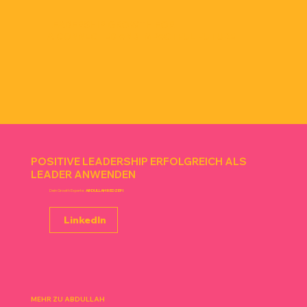
LEADERSHIP GROWTH FOR
A CONNECTED AND IMPACTFUL FUTURE
POSITIVE LEADERSHIP ERFOLGREICH ALS
LEADER ANWENDEN
Dein Growth Experte:
ABDULLAH REDZEPI
LinkedIn
MEHR ZU ABDULLAH