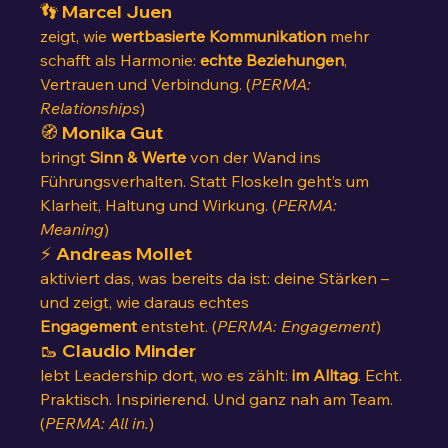
👣 
Marcel Juen
zeigt, wie 
wertbasierte Kommunikation
 mehr 
schafft als Harmonie: 
echte Beziehungen
, 
Vertrauen und Verbindung. (
PERMA: 
Relationships
)
🧭 
Monika Gut
bringt 
Sinn & Werte
 von der Wand ins 
Führungsverhalten. Statt Floskeln geht’s um 
Klarheit, Haltung und Wirkung. (
PERMA: 
Meaning
)
⚡ 
Andreas Mollet
aktiviert das, was bereits da ist: deine Stärken – 
und zeigt, wie daraus echtes 
Engagement
 entsteht. (
PERMA: Engagement
)
🥾 
Claudio Minder
lebt Leadership dort, wo es zählt: 
im Alltag
. Echt. 
Praktisch. Inspirierend. Und ganz nah am Team. 
(
PERMA: All in.
)