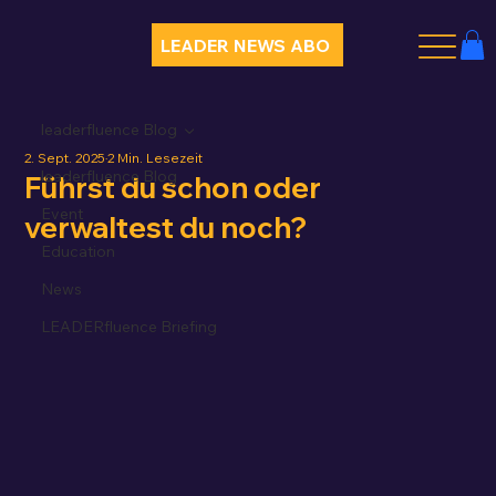
LEADER NEWS ABO
leaderfluence Blog
2. Sept. 2025
2 Min. Lesezeit
leaderfluence Blog
Führst du schon oder
Event
verwaltest du noch?
Education
News
LEADERfluence Briefing